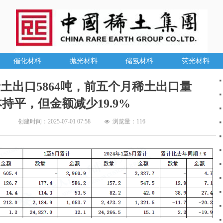
催化材料
抛光材料
储氢材料
荧光材料
稀土出口5864吨，前五个月稀土出口量
持平，但金额减少19.9%
创建时间：
2025-07-01
07:58
浏览量：
116
넶