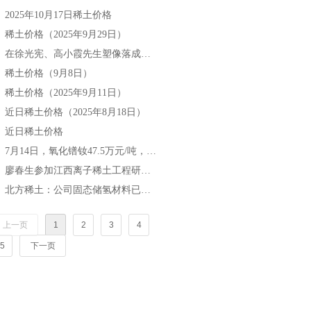
2025年10月17日稀土价格
넷
稀土价格（2025年9月29日）
넷
在徐光宪、高小霞先生塑像落成仪式上的致辞
넷
稀土价格（9月8日）
넷
稀土价格（2025年9月11日）
넷
近日稀土价格（2025年8月18日）
넷
近日稀土价格
넷
7月14日，氧化镨钕47.5万元/吨，较月初涨6.7%，较年初涨18.75%。
넷
廖春生参加江西离子稀土工程研究有限公司技术交流研讨会
넷
北方稀土：公司固态储氢材料已实现小批量生产与销售
넷
上一页
1
2
3
4
5
下一页