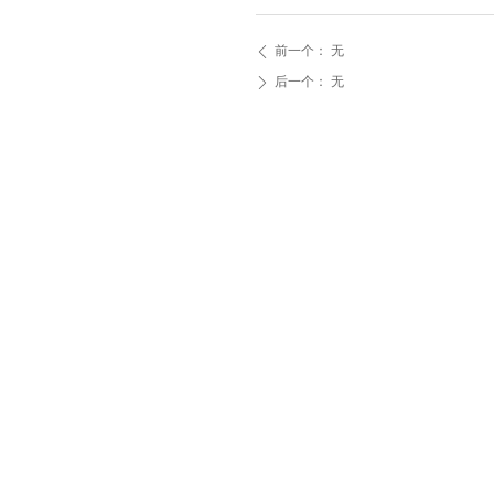
前一个：
无
ꄴ
后一个：
无
ꄲ