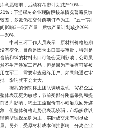
库意愿较弱，后续有考虑计划减产10%—
20%；下游磁材企业现阶段接单情况普遍反馈
较差，多数仍在交付前期订单为主，“五一”期
间影响3—5天产量，后续产量计划减少20%
—30%。
中科三环工作人员表示，原材料价格短期
没有变化，目前是因为出口需要审批，特别是
含镝和铽的材料出口可能会受到影响，公司虽
然不生产涉军工产品，但是因为产品有可能被
用在军工，需要审查最终用户。如果能通过审
批，影响就不会太大。
据我的钢铁稀土团队调研发现，贸易企业
整体表现更为敏感，节前受部分刚需采购和提
前备库影响，稀土主流报价有小幅触底回升迹
象，但整体价格走势仍表现较弱，市场多数以
谨慎型试探采购为主，实际成交未有明显放
量。另外，受原材料成本倒挂影响，分离企业