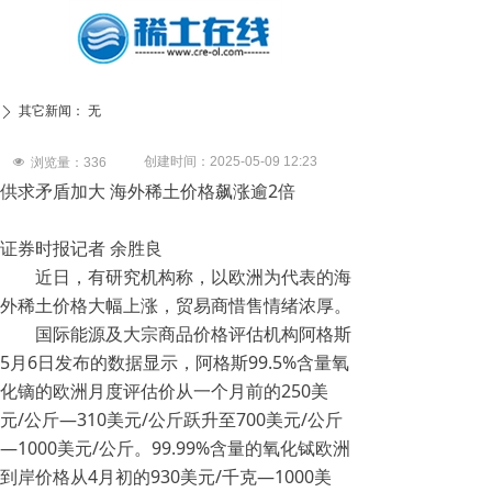
其它新闻：
无
ꄲ
创建时间：
2025-05-09
12:23
넶
浏览量：
336
供求矛盾加大 海外稀土价格飙涨逾2倍
证券时报记者 余胜良
近日，有研究机构称，以欧洲为代表的海
外稀土价格大幅上涨，贸易商惜售情绪浓厚。
国际能源及大宗商品价格评估机构阿格斯
5月6日发布的数据显示，阿格斯99.5%含量氧
化镝的欧洲月度评估价从一个月前的250美
元/公斤—310美元/公斤跃升至700美元/公斤
—1000美元/公斤。99.99%含量的氧化铽欧洲
到岸价格从4月初的930美元/千克—1000美