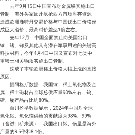
去年9月15日中国宣布对金属锑实施出口
管制，海外买家因此疯抢西方市场库存资源，
造成欧洲鹿特丹交易价格与中国锑出口价格形
成巨大溢价，最高时价差达1倍左右。
去年12月，中国全面禁止向美国出口
镓、锗、锑及其他具有潜在军事用途的关键高
科技材料，今年4月4日中国又宣布对七类中
重稀土相关物质实施出口管制。
这成了本轮欧洲稀土价格大幅上涨的直接
原因。
据阿格斯数据，我国镓、稀土氧化物及金
属、稀土磁材占全球总供应量90%左右，钨、
碲、铋产品占比约80%。
百川盈孚数据显示，2024年中国对全球
氧化铽、氧化镝供给的贡献度为98%、99%
（含进口矿来源），我国出口铽、镝量是海外
产量的9.5倍和8.1倍。