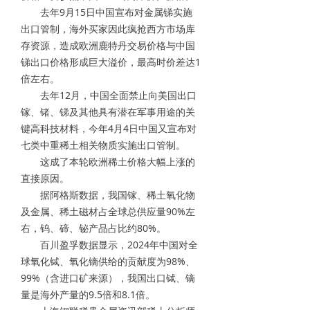
去年9月15日中国宣布对金属锑实施
出口管制，海外买家因此疯抢西方市场库
存资源，造成欧洲鹿特丹交易价格与中国
锑出口价格形成巨大溢价，最高时价差达1
倍左右。
去年12月，中国全面禁止向美国出口
镓、锗、锑及其他具有潜在军事用途的关
键高科技材料，今年4月4日中国又宣布对
七类中重稀土相关物质实施出口管制。
这成了本轮欧洲稀土价格大幅上涨的
直接原因。
据阿格斯数据，我国镓、稀土氧化物
及金属、稀土磁材占全球总供应量90%左
右，钨、碲、铋产品占比约80%。
百川盈孚数据显示，2024年中国对全
球氧化铽、氧化镝供给的贡献度为98%、
99%（含进口矿来源），我国出口铽、镝
量是海外产量的9.5倍和8.1倍。