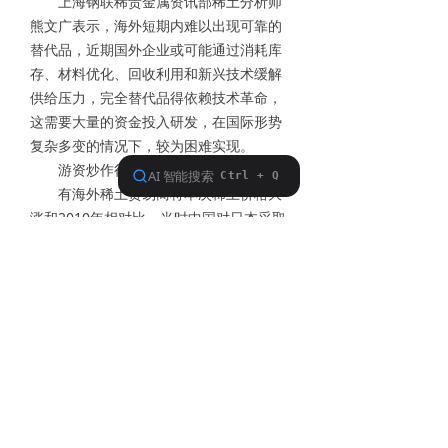
上海钢联稀贵金属资讯部稀土分析师
熊文广表示，海外短期内难以出现可靠的
替代品，近期国外企业或可能通过消耗库
存、材料优化、回收利用和新兴技术缓解
供给压力，完全替代品得依赖技术革命，
这需要大量的资金投入研发，在国际形势
复杂多变的情况下，较为困难实现。
游资炒作行情难再现
有海外稀土贸易商将本次稀土价格大
涨和2010年相对比。当时中国对日本采取
稀土临时禁运的措施，还采取了稀土配额
制度，限制了稀土出口数量，对日本产业
造成严重影响，稀土价格大涨。在这一时
间前后，部分稀土价格上涨了超20倍，例
如氧化镨钕价格从约3万元/吨涨至最高70
万元/吨，还出现了稀土十倍股。2011年
北方稀土净利润同比增长超300%。
广晟有色工作人员表示，2010年是极
端行情，当时国内价格涨得很离谱，更多