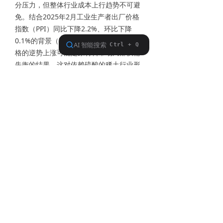
分压力，但整体行业成本上行趋势不可避
免。结合2025年2月工业生产者出厂价格
指数（PPI）同比下降2.2%、环比下降
0.1%的背景（国家统计局数据），硫酸价
格的逆势上涨可能是原材料市场局部供需
失衡的结果，这对依赖硫酸的稀土行业形
成了额外负担。
3. 对稀土价格的潜在影响
如果硫酸价格上涨的成本被向下游传递，
稀土产品的出厂价格可能会有所提高。稀
土元素广泛应用于永磁材料（如钕铁硼磁
铁）、新能源电池、电子产品等领域，其
价格波动会影响下游产业，例如风电、电
动车和国防工业。然而，由于稀土市场受
全球供需和政策因素影响较大，成本上涨
是否完全传导至终端价格，还需视市场竞
争和需求弹性而定。
4. 供需平衡与替代方案
供应端压力：硫酸价格上涨可能源