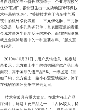
各自领域的专业特长成功牵手，企业与院校的
优势“联姻”，很快诞生出一支撬动国际环保技
术格局的“杠杆”。“关键技术在于汽车排气系
统中的机外净化装置――三元催化器，三元催
化器是一块多孔陶瓷部件，其表面覆盖的贵重
金属才是发生化学反应的核心。而铈锆固溶体
就是金属涂层当中的一种重要材料。”滕文慧
介绍道。
2019年10月31日，用户反馈信息，鉴定结
果显示，北方稀土生产的铈锆固溶体产品比表
面积，高于国际先进产品5%。一纸鉴定书重
如千钧，北方稀土一路小心翼翼地探索，终于
在残酷的国际竞争中拨云见日。
技术突破具有重大意义。在北方稀土产品
序列中，铈是主要产品之一，且占比较大，稀