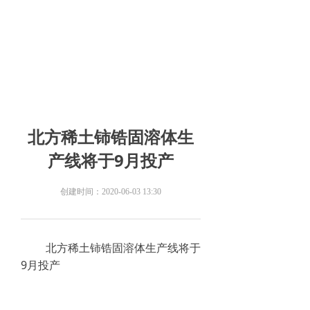
北方稀土铈锆固溶体生
产线将于9月投产
创建时间：
2020-06-03
13:30
北方稀土铈锆固溶体生产线将于
9月投产