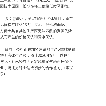
土氧化铈每吨价格1.3万元左右。眼见铈产品
因技术原因，长期在稀土价格低位区徘徊。
滕文慧表示，发展铈锆固溶体项目，新产
品价格每吨达13万元左右；行业横向比，北
方稀土具有其他生产商无法匹敌的资源优势，
从而产生的价格优势和竞争优势。
目前，公司正在加紧建设的年产500吨的铈
锆固溶体生产线，预计2020年9月可以投产，
与此同时已经有四五家汽车尾气治理环保企
业，与北方稀土达成初步的合作意向。(李宝
乐)