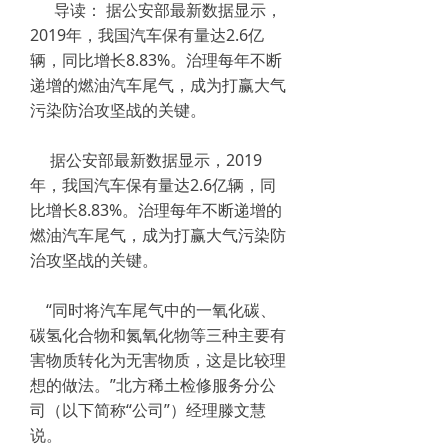
导读： 据公安部最新数据显示，
2019年，我国汽车保有量达2.6亿
辆，同比增长8.83%。治理每年不断
递增的燃油汽车尾气，成为打赢大气
污染防治攻坚战的关键。
据公安部最新数据显示，2019
年，我国汽车保有量达2.6亿辆，同
比增长8.83%。治理每年不断递增的
燃油汽车尾气，成为打赢大气污染防
治攻坚战的关键。
“同时将汽车尾气中的一氧化碳、
碳氢化合物和氮氧化物等三种主要有
害物质转化为无害物质，这是比较理
想的做法。”北方稀土检修服务分公
司（以下简称“公司”）经理滕文慧
说。