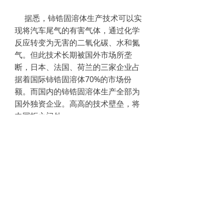
据悉，铈锆固溶体生产技术可以实
现将汽车尾气的有害气体，通过化学
反应转变为无害的二氧化碳、水和氮
气。但此技术长期被国外市场所垄
断，日本、法国、荷兰的三家企业占
据着国际铈锆固溶体70%的市场份
额。而国内的铈锆固溶体生产全部为
国外独资企业。高高的技术壁垒，将
中国拒之门外。
2019年，北方稀土与天津工业大
学凭借在各自领域的专业特长成功牵
手，企业与院校的优势“联姻”，很快
诞生出一支撬动国际环保技术格局
的“杠杆”。“关键技术在于汽车排气系
统中的机外净化装置――三元催化
器，三元催化器是一块多孔陶瓷部