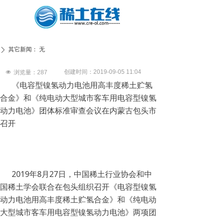
其它新闻：
无
ꄲ
创建时间：
2019-09-05
11:04
넶
浏览量：
287
《电容型镍氢动力电池用高丰度稀土贮氢
合金》和《纯电动大型城市客车用电容型镍氢
动力电池》团体标准审查会议在内蒙古包头市
召开
2019年8月27日，中国稀土行业协会和中
国稀土学会联合在包头组织召开《电容型镍氢
动力电池用高丰度稀土贮氢合金》和《纯电动
大型城市客车用电容型镍氢动力电池》两项团