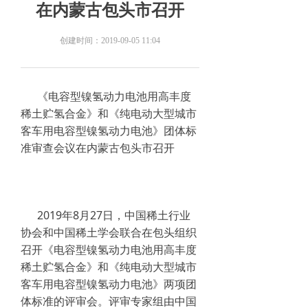
在内蒙古包头市召开
创建时间：
2019-09-05
11:04
《电容型镍氢动力电池用高丰度
稀土贮氢合金》和《纯电动大型城市
客车用电容型镍氢动力电池》团体标
准审查会议在内蒙古包头市召开
2019年8月27日，中国稀土行业
协会和中国稀土学会联合在包头组织
召开《电容型镍氢动力电池用高丰度
稀土贮氢合金》和《纯电动大型城市
客车用电容型镍氢动力电池》两项团
体标准的评审会。评审专家组由中国