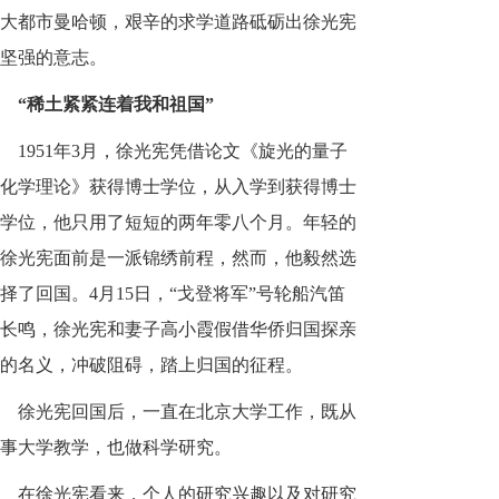
大都市曼哈顿，艰辛的求学道路砥砺出徐光宪
坚强的意志。
“稀土紧紧连着我和祖国”
1951年3月，徐光宪凭借论文《旋光的量子
化学理论》获得博士学位，从入学到获得博士
学位，他只用了短短的两年零八个月。年轻的
徐光宪面前是一派锦绣前程，然而，他毅然选
择了回国。4月15日，“戈登将军”号轮船汽笛
长鸣，徐光宪和妻子高小霞假借华侨归国探亲
的名义，冲破阻碍，踏上归国的征程。
徐光宪回国后，一直在北京大学工作，既从
事大学教学，也做科学研究。
在徐光宪看来，个人的研究兴趣以及对研究