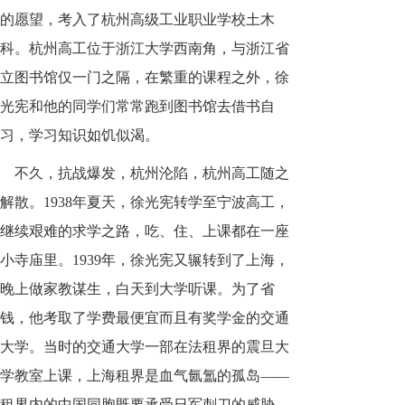
的愿望，考入了杭州高级工业职业学校土木
科。杭州高工位于浙江大学西南角，与浙江省
立图书馆仅一门之隔，在繁重的课程之外，徐
光宪和他的同学们常常跑到图书馆去借书自
习，学习知识如饥似渴。
不久，抗战爆发，杭州沦陷，杭州高工随之
解散。1938年夏天，徐光宪转学至宁波高工，
继续艰难的求学之路，吃、住、上课都在一座
小寺庙里。1939年，徐光宪又辗转到了上海，
晚上做家教谋生，白天到大学听课。为了省
钱，他考取了学费最便宜而且有奖学金的交通
大学。当时的交通大学一部在法租界的震旦大
学教室上课，上海租界是血气氤氲的孤岛——
租界内的中国同胞既要承受日军刺刀的威胁