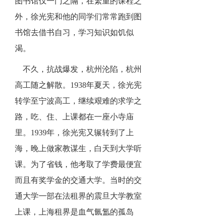
图书馆仅一门之隔，在繁重的课程之
外，徐光宪和他的同学们常常跑到图
书馆去借书自习，学习知识如饥似
渴。
不久，抗战爆发，杭州沦陷，杭州
高工随之解散。1938年夏天，徐光宪
转学至宁波高工，继续艰难的求学之
路，吃、住、上课都在一座小寺庙
里。1939年，徐光宪又辗转到了上
海，晚上做家教谋生，白天到大学听
课。为了省钱，他考取了学费最便宜
而且有奖学金的交通大学。当时的交
通大学一部在法租界的震旦大学教室
上课，上海租界是血气氤氲的孤岛