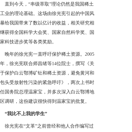
直到今天，“串级萃取”理论仍然是我国稀土
工业的理论基础。这场由徐光宪引起的中国风
暴给我国带来了数以亿计的收益，相关研究相
继获得全国科学大会奖、国家自然科学奖、国
家科技进步奖等各类奖励。
晚年的徐光宪一直呼吁保护稀土资源。2005
年，徐光宪联合师昌绪等14位院士，撰写《关
于保护白云鄂博矿钍和稀土资源，避免黄河和
包头受放射性污染的紧急呼吁》，两次上书时
任国务院总理温家宝，并多次深入白云鄂博地
区调研，这份建议很快得到温家宝的批复。
“我比不上我的学生”
徐光宪在“文革”之前曾经和他人合作编写过