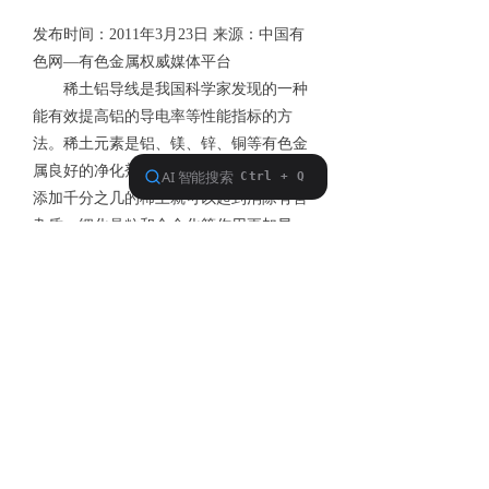
发布时间：2011年3月23日 来源：中国有
色网—有色金属权威媒体平台
稀土铝导线是我国科学家发现的一种
能有效提高铝的导电率等性能指标的方
法。稀土元素是铝、镁、锌、铜等有色金
属良好的净化剂和变质剂，在冶炼过程中
添加千分之几的稀土就可以起到消除有害
杂质、细化晶粒和合金化等作用更加显
著，不论是铸造铝合金还是加工铝合金，
稀土的加入都起到了改善性能的作用。
在铝导线中加入稀土可以明显地提高
电线电缆的综合性能；硅是影响电线导电
的主要杂质，而我国的电解铝中含硅量又
较高，使得我国以前生产的铝导线导电性
能常常达不到国际电工委员会的标准，成
为长期困扰我国铝导线行业的一大难题。
应用稀土处理铝的冶炼，可使铝液中的硅