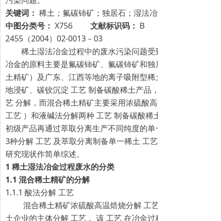
污染问题。
关键词：
稀土；氟碳铈矿；独居石；湿法冶金；废水处理
中图分类号：
X756
文献标识码：
B
文章编号：
2455（2004）02-0013－03
稀土湿法冶金过程中的废水污染问题受到各方面的关注。
冶金的原料主要是氟碳铈矿、氟碳铈矿和独居石的混合矿（以
土精矿）及广东、江西等地的离子吸附型稀土矿。离子吸附型
地浸矿、碳铰沉淀 工艺 制备碳酸稀土产品，氟碳铈矿主要采用
艺 分解，而混合稀土精矿主要采用浓硫酸高温焙烧分解（以
工艺 ）和液碱法分解两种 工艺 制备碳酸稀土和氯化稀土初级
初级产品再通过萃取分离生产不同纯度的单一稀土产品。 本
3种分解 工艺 及萃取分离制备单一稀土 工艺 等湿法冶金过程
研究现状作简单综述。
1 稀土湿法冶金过程废水的分类
1.1 混合稀土精矿的分解
1.1.1 酸法分解 工艺
混合稀土精矿浓硫酸高温焙烧分解 工艺 是以混合稀土精
土企业的主体分解 工艺 。该 工艺 在冶金过程中产生酸性废水A（