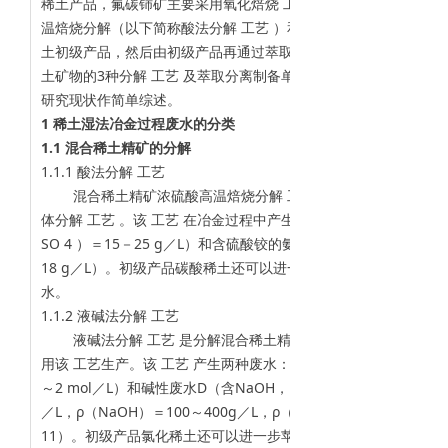
稀土产品，氟碳铈矿主要采用氧化焙烧 工艺 分解，而混合稀土精
温焙烧分解（以下简称酸法分解 工艺 ）和液碱法分解两种 工艺 
土初级产品，然后由初级产品再通过萃取分离生产不同纯度的单一
土矿物的3种分解 工艺 及萃取分离制备单一稀土 工艺 等湿法冶
研究现状作简单综述。
1 稀土湿法冶金过程废水的分类
1.1 混合稀土精矿的分解
1.1.1 酸法分解 工艺
混合稀土精矿浓硫酸高温焙烧分解 工艺 是以混合稀土精矿为
体分解 工艺 。该 工艺 在冶金过程中产生酸性废水A（ρ（F － ）＝2
SO 4 ）＝15－25 g／L）和含硫酸铰的氨氮类废水 B（pH＝7－8，
18 g／L）。初级产品碳酸稀土还可以进一步革取分离单一稀土产
水。
1.1.2 液碱法分解 工艺
液碱法分解 工艺 是分解混合稀土精矿的另一个主要 工艺，
用该 工艺生产。该 工艺 产生两种废水：酸性废水C（含钙镁离子
～2 mol／L）和碱性废水D（含NaOH，Na 3 PO 4 和NaF等，ρ（F 
／L，ρ（NaOH）＝100～400g／L，ρ（Na 2 CO 3 ）＝20～30
11）。初级产品氯化稀土还可以进一步苹取分离出单一稀士产品