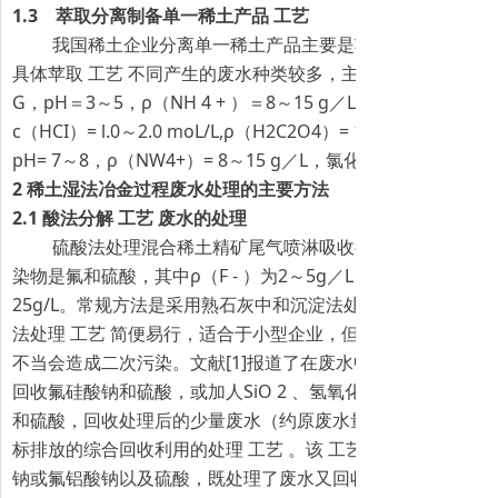
1.3 萃取分离制备单一稀土产品 工艺
我国稀土企业分离单一稀土产品主要是苹取分离 工艺 ，
具体苹取 工艺 不同产生的废水种类较多，主要是大量的各种
G，pH＝3～5，ρ（NH 4 + ）＝8～15 g／L，氯化铰；少量
c（HCI）= l.0～2.0 moL/L,ρ（H2C2O4）= 12～15 g／L
pH= 7～8，ρ（NW4+）= 8～15 g／L，氯化铵。
2 稀土湿法冶金过程废水处理的主要方法
2.1 酸法分解 工艺 废水的处理
硫酸法处理混合稀土精矿尾气喷淋吸收得到的二次酸性废
染物是氟和硫酸，其中ρ（F - ）为2～5g／L，ρ（H 2 SO 4 ）
25g/L。常规方法是采用熟石灰中和沉淀法处理，处理后废水
法处理 工艺 简便易行，适合于小型企业，但成本较高，产生
不当会造成二次污染。文献[1]报道了在废水中加入SiO 2 和
回收氟硅酸钠和硫酸，或加人SiO 2 、氢氧化铝和碳酸钠合成
和硫酸，回收处理后的少量废水（约原废水量的10％）采用中
标排放的综合回收利用的处理 工艺 。该 工艺 在处理废水的
钠或氟铝酸钠以及硫酸，既处理了废水又回收了其中的有价物