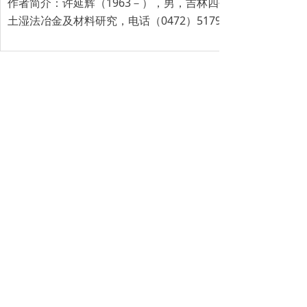
作者简介：许延辉（1963－），男，吉林四平人，高级工程
土湿法冶金及材料研究，电话（0472）5179377。