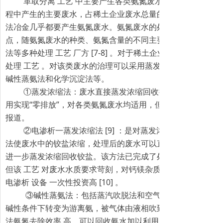
革取分离 工艺 中主要产生各类氨氮废水，该类废水是稀
程中产生的主要废水，占稀土企业废水总量的60％～70％，
法冶金几乎都要产生氨氮废水。氨氮废水的处理历来是 污水 
点，随氨氮废水的种类、氨氮含量的不同主要有物理化学法、
法等多种处理 工艺 厂方 [7-8] 。对于稀土企业含氨氮的废水
处理 工艺 。对该类废水的治理可以采用蒸发浓缩法、电渗析-
碱性蒸氨法和化学沉淀法等。
①蒸发浓缩法：废水直接蒸发浓缩回收按盐， 工艺 简单
用实现“零排放”，对各类氨氮废水均适用，但因能耗高，未见
报道。
②电渗析一蒸发浓缩法 [9] ：是对蒸发浓缩法的改进，采
法使废水中的铰盐浓缩，处理后的废水可以直接回用，渗析得
进一步蒸发浓缩回收铰盐。该方法已完成了处理氨氮类废水G
但该 工艺 对废水水质要求苛刻，对钙镁杂质较高的硫酸铵废
电渗析 设备 一次性投资高 [10] 。
③碱性蒸氨法：包括蒸汽吹脱法和空气吹脱法，其机理是
碱性条件下转变为游离氨，被气体由液相吹到气相而分离的方
法氨氮去除效率 高，可以回收氨水加以利用，空气吹脱法相