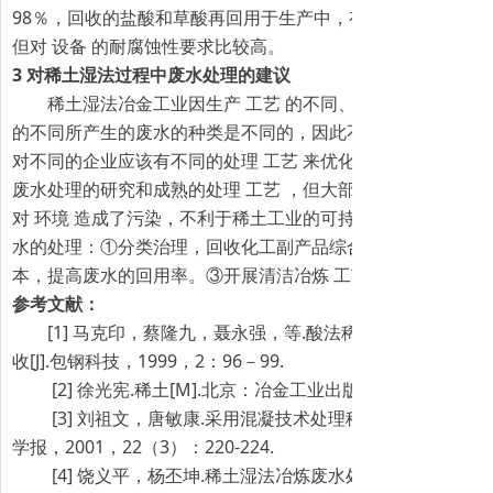
98％，回收的盐酸和草酸再回用于生产中，有较好的经济效益
但对 设备 的耐腐蚀性要求比较高。
3 对稀土湿法过程中废水处理的建议
稀土湿法冶金工业因生产 工艺 的不同、处理稀土原料的
的不同所产生的废水的种类是不同的，因此不可能有统一的废
对不同的企业应该有不同的处理 工艺 来优化处理废水问题。
废水处理的研究和成熟的处理 工艺 ，但大部分稀土企业只进
对 环境 造成了污染，不利于稀土工业的可持续发展，因此建
水的处理：①分类治理，回收化工副产品综合利用。②以废治
本，提高废水的回用率。③开展清洁冶炼 工艺 研究，从源头
参考文献：
[1] 马克印，蔡隆九，聂永强，等.酸法稀土生产中酸性废
收[J].包钢科技，1999，2：96－99.
[2] 徐光宪.稀土[M].北京：冶金工业出版社，1995.
[3] 刘祖文，唐敏康.采用混凝技术处理稀土冶炼废水［J」
学报，2001，22（3）：220-224.
[4] 饶义平，杨丕坤.稀土湿法冶炼废水处理与资源化研究［J