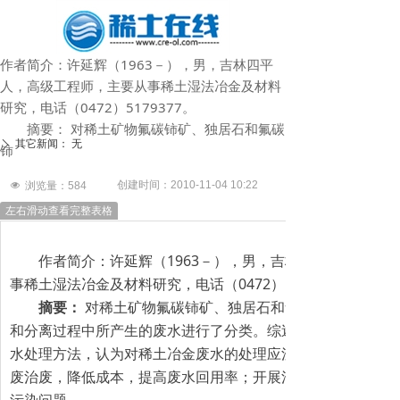
作者简介：许延辉（1963－），男，吉林四平
人，高级工程师，主要从事稀土湿法冶金及材料
研究，电话（0472）5179377。
摘要： 对稀土矿物氟碳铈矿、独居石和氟碳
其它新闻：
无
ꄲ
铈
创建时间：
2010-11-04
10:22
넶
浏览量：
584
左右滑动查看完整表格
作者简介：许延辉（1963－），男，吉林四平人，高级工
事稀土湿法冶金及材料研究，电话（0472）5179377。
摘要：
对稀土矿物氟碳铈矿、独居石和氟碳铈矿的混合矿
和分离过程中所产生的废水进行了分类。综述了不同的冶金 工
水处理方法，认为对稀土冶金废水的处理应注意分类治理，回
废治废，降低成本，提高废水回用率；开展清洁冶金 工艺 研