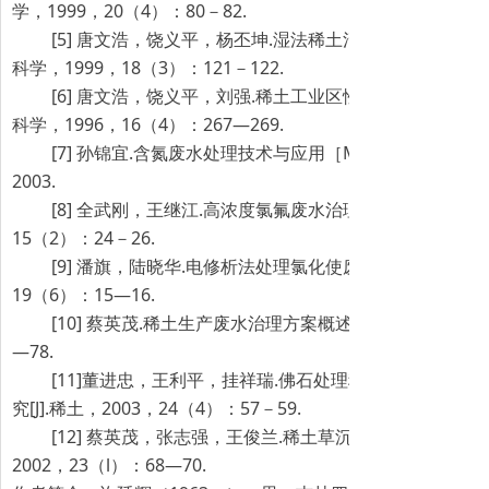
学，1999，20（4）：80－82.
[5] 唐文浩，饶义平，杨丕坤.湿法稀土清洁生产 工艺 研究[J
科学，1999，18（3）：121－122.
[6] 唐文浩，饶义平，刘强.稀土工业区性含氟废水处理研究[J
科学，1996，16（4）：267—269.
[7] 孙锦宜.含氮废水处理技术与应用［M］.北京：化学
2003.
[8] 全武刚，王继江.高浓度氯氟废水治理技术[J].污染防治
15（2）：24－26.
[9] 潘旗，陆晓华.电修析法处理氯化使废水的研究[J].湖北
19（6）：15—16.
[10] 蔡英茂.稀土生产废水治理方案概述[J].稀土，2001 ，
—78.
[11]董进忠，王利平，挂祥瑞.佛石处理稀土生产中纪氨
究[J].稀土，2003，24（4）：57－59.
[12] 蔡英茂，张志强，王俊兰.稀土草沉废水回收利用实验[J
2002，23（l）：68—70.