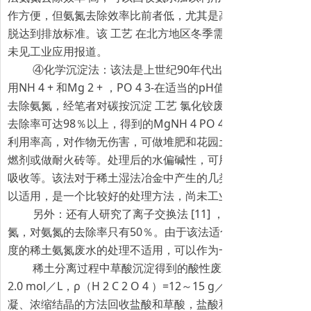
作方便，但氨氮去除效率比前者低，尤其是高浓度的氨氮废水
脱达到排放标准。该 工艺 在北方地区冬季需保温厂房，增加
未见工业应用报道。
④化学沉淀法：该法是上世纪90年代出现的处理氨氮废水
用NH 4 + 和Mg 2 + ，PO 4 3-在适当的pH值下可以生成Mg
去除氨氮，经笔者对碳按沉淀 工艺 氯化铰废水I的研究表明，
去除率可达98％以上，得到的MgNH 4 PO 4 是 一种长效缓
利用率高，对作物无伤害，可做堆肥和花园土壤、也可以作为
燃剂或做耐火砖等。处理后的水偏碱性，可用于酸性废水的中
吸收等。该法对于稀土湿法冶金中产生的几类氨氮废水（硝酸
以适用，是一个比较好的处理方法，尚未工业应用。
另外：还有人研究了离子交换法 [11] ，采用天然沸石做
氮，对氨氮的去除率只有50％。由于该法适合于低浓度的氨氮
度的稀土氨氮废水的处理不适用，可以作为一种辅助方法考虑
稀土分离过程中草酸沉淀得到的酸性废水H，主要含 c（HCI）
2.0 mol／L，ρ（H 2 C 2 O 4 ）=12～15 g／L。蔡英茂等 [1
凝、浓缩结晶的方法回收盐酸和草酸，盐酸和草酸的回收率分别