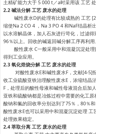
土精矿能力大于 5 000 t／a时采用该 工艺 处理废水具有一
2.2 碱法分解 工艺 废水的处理
碱性废水D的处理有比较成熟的 工艺 [2] ，可采用浓缩一
缩使Na 2 CO 4 ，Na 3 PO 4 和NaF结晶析出，过滤分离N
以水溶解晶体，加人石灰进行苛化，过滤得到 NaOH，碱的
96％以上。回收的碱返回碱分解工序再利用。
酸性废水 C一般采用中和混凝沉淀处理[3]，处理后的废
得到工业应用。
2.3 氧化焙烧分解 工艺 废水的处理
对酸性废水E和碱性废水F，文献[4-5]报道了用铁屑反应-
收工业硫酸亚铁治理酸性废水E，浓缩结晶法回收工业Na2SO4
F，处理后的酸性母液和碱性母液混合后加人硫酸铝回收冰晶
亚铁和硫酸钠都是冶炼过程中需要的化工原材料，可用于再生
酸钠和氟的回收率分别达到了75％，80％和86％，有较好的
酸性废水E也可以采用中和混凝沉淀处理 工艺 使其达标排放[6
处理效果稳定。
2.4 萃取分离 工艺 废水的处理