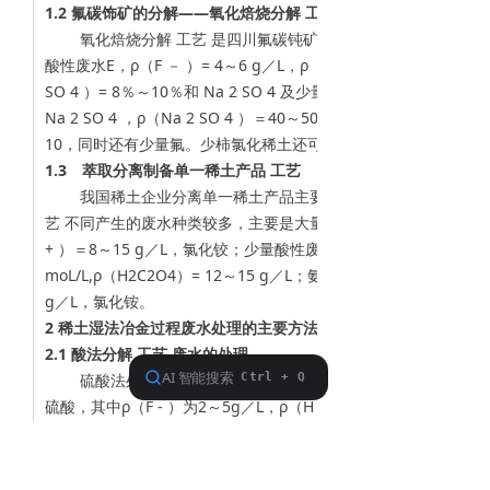
1.2 氟碳饰矿的分解——氧化焙烧分解 工艺
氧化焙烧分解 工艺 是四川氟碳钝矿的主要分解 工艺 ，主要
酸性废水E，ρ（F － ）= 4～6 g／L，ρ（Fe 2 （SO 4 ） 3 ）＝2
SO 4 ）= 8％～10％和 Na 2 SO 4 及少量的 P 2 O 5 等；
Na 2 SO 4 ，ρ（Na 2 SO 4 ）＝40～50 g／L，ρ（F － ）＝0.3
10，同时还有少量氟。少柿氯化稀土还可以继续革取分离单一稀
1.3 萃取分离制备单一稀土产品 工艺
我国稀土企业分离单一稀土产品主要是苹取分离 工艺 ，由于
艺 不同产生的废水种类较多，主要是大量的各种含氨氮类废水G，pH
+ ）＝8～15 g／L，氯化铰；少量酸性废水 H，c（HCI）= l.0～2.
moL/L,ρ（H2C2O4）= 12～15 g／L；氨氮类废水 1，pH= 7～8
g／L，氯化铵。
2 稀土湿法冶金过程废水处理的主要方法
2.1 酸法分解 工艺 废水的处理
硫酸法处理混合稀土精矿尾气喷淋吸收得到的二次酸性废水A
硫酸，其中ρ（F - ）为2～5g／L，ρ（H 2 SO 4 ）为15～25g
灰中和沉淀法处理，处理后废水可达标排放。该法处理 工艺 简便
业，但成本较高，产生的大量废渣处理不当会造成二次污染。文献[
入SiO 2 和硫酸钠反应合成回收氟硅酸钠和硫酸，或加人SiO 2 